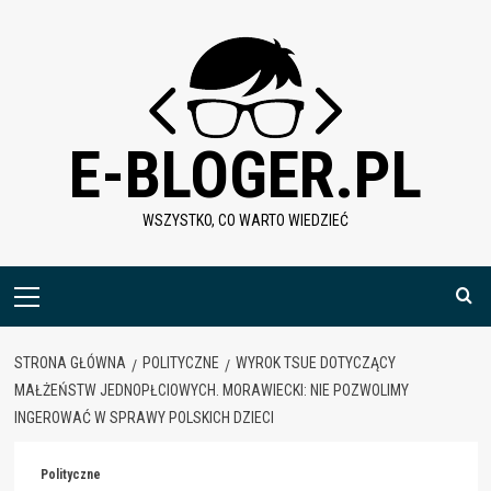
Skip
to
content
E-BLOGER.PL
WSZYSTKO, CO WARTO WIEDZIEĆ
Menu
główne
STRONA GŁÓWNA
POLITYCZNE
WYROK TSUE DOTYCZĄCY
MAŁŻEŃSTW JEDNOPŁCIOWYCH. MORAWIECKI: NIE POZWOLIMY
INGEROWAĆ W SPRAWY POLSKICH DZIECI
Polityczne