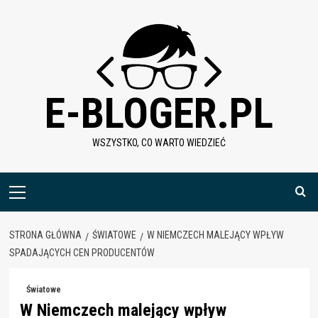
Skip
to
content
E-BLOGER.PL
WSZYSTKO, CO WARTO WIEDZIEĆ
Menu
główne
STRONA GŁÓWNA
ŚWIATOWE
W NIEMCZECH MALEJĄCY WPŁYW
SPADAJĄCYCH CEN PRODUCENTÓW
Światowe
W Niemczech malejący wpływ