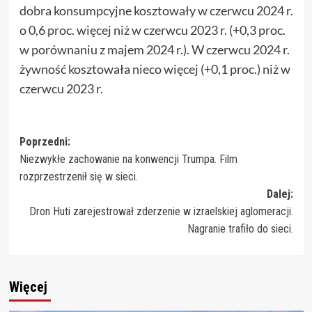
dobra konsumpcyjne kosztowały w czerwcu 2024 r.
o 0,6 proc. więcej niż w czerwcu 2023 r. (+0,3 proc.
w porównaniu z majem 2024 r.). W czerwcu 2024 r.
żywność kosztowała nieco więcej (+0,1 proc.) niż w
czerwcu 2023 r.
Zobacz
Poprzedni:
Niezwykłe zachowanie na konwencji Trumpa. Film
wpisy
rozprzestrzenił się w sieci.
Dalej:
Dron Huti zarejestrował zderzenie w izraelskiej aglomeracji.
Nagranie trafiło do sieci.
Więcej