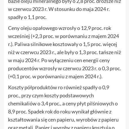
bazie oleju mineralnego były o 2,8 proc. droższe niż
w czerwcu 2023 r. W stosunku do maja 2024 r.
spadły o 1,1 proc.
Ceny oleju opałowego wzrosły o 12,9 proc. rok
wcześniej (+2,3 proc. w porównaniu z majem 2024
r.). Paliwa silnikowe kosztowały o 1,5 proc. więcej
niż w czerwcu 2023 r., ale były o 1,3 proc. tańsze niż
w maju 2024 r. Po wyłączeniu cen energii ceny
producentów wzrosły w czerwcu 2023 r. o 0,3 proc.
(+0,1 proc. w porównaniu z majem 2024 r.).
Koszty półproduktów ro również spadły o 0,9
proc., przy czym koszty podstawowych
chemikaliów o 3,4 proc., a ceny płyt pilśniowych o
8,9 proc. Spadek rok do roku wynikał głównie z
kształtowania się cen papieru, wyrobów z papieru
oraz metali. Papier i wyroby z papieru kosztują o