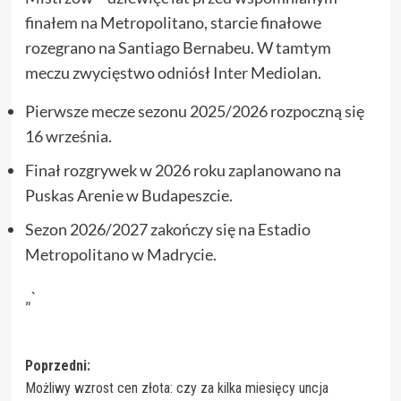
finałem na Metropolitano, starcie finałowe
rozegrano na Santiago Bernabeu. W tamtym
meczu zwycięstwo odniósł Inter Mediolan.
Pierwsze mecze sezonu 2025/2026 rozpoczną się
16 września.
Finał rozgrywek w 2026 roku zaplanowano na
Puskas Arenie w Budapeszcie.
Sezon 2026/2027 zakończy się na Estadio
Metropolitano w Madrycie.
„`
Zobacz
Poprzedni:
Możliwy wzrost cen złota: czy za kilka miesięcy uncja
wpisy