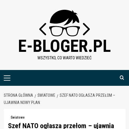
Skip
to
content
E-BLOGER.PL
WSZYSTKO, CO WARTO WIEDZIEĆ
Menu
główne
STRONA GŁÓWNA
ŚWIATOWE
SZEF NATO OGŁASZA PRZEŁOM –
UJAWNIA NOWY PLAN
Światowe
Szef NATO ogłasza przełom – ujawnia