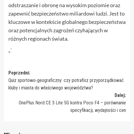
odstraszanie i obronę na wysokim poziomie oraz
zapewnić bezpieczeństwo miliardowi ludzi. Jest to
kluczowe w kontekście globalnego bezpieczeństwa
oraz potencjalnych zagrożeń czyhających w
różnych regionach świata.
„`
Zobacz
Poprzedni:
Quiz sportowo-geograficzny: czy potrafisz przyporządkować
wpisy
kluby i miasta do właściwego województwa?
Dalej:
OnePlus Nord CE 3 Lite 5G kontra Poco F4 – porównanie
specyfikacji, wydajności i cen