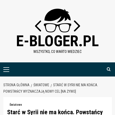
Skip
to
content
E-BLOGER.PL
WSZYSTKO, CO WARTO WIEDZIEĆ
Menu
główne
STRONA GŁÓWNA
ŚWIATOWE
STARĆ W SYRII NIE MA KOŃCA.
POWSTAŃCY WYZNACZAJĄ NOWY CEL [NA ŻYWO]
Światowe
Starć w Syrii nie ma końca. Powstańcy