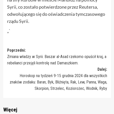
Syrii, co zostało potwierdzone przez Reutersa,
odwołującego się do oświadczenia tymczasowego
rządu Syrii.
„`
Zobacz
Poprzedni:
Zmiana władzy w Syrii. Baszar al-Asad rzekomo opuścił kraj, a
wpisy
rebelianci przejęli kontrolę nad Damaszkiem.
Dalej:
Horoskop na tydzień 9-15 grudnia 2024 dla wszystkich
znaków zodiaku: Baran, Byk, Bliźnięta, Rak, Lew, Panna, Waga,
Skorpion, Strzelec, Koziorożec, Wodnik, Ryby
Więcej