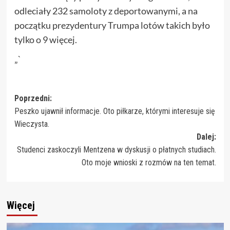
odleciały 232 samoloty z deportowanymi, a na
początku prezydentury Trumpa lotów takich było
tylko o 9 więcej.
„`
Zobacz
Poprzedni:
Peszko ujawnił informacje. Oto piłkarze, którymi interesuje się
wpisy
Wieczysta.
Dalej:
Studenci zaskoczyli Mentzena w dyskusji o płatnych studiach.
Oto moje wnioski z rozmów na ten temat.
Więcej