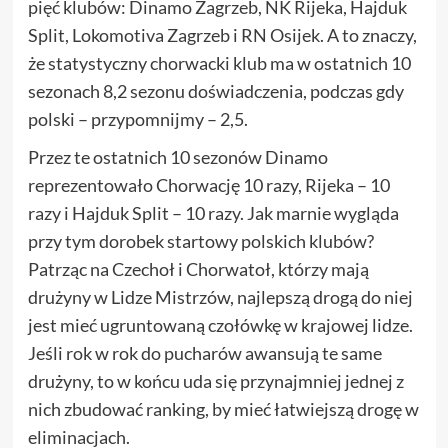
pięć klubów: Dinamo Zagrzeb, NK Rijeka, Hajduk
Split, Lokomotiva Zagrzeb i RN Osijek. A to znaczy,
że statystyczny chorwacki klub ma w ostatnich 10
sezonach 8,2 sezonu doświadczenia, podczas gdy
polski – przypomnijmy – 2,5.
Przez te ostatnich 10 sezonów Dinamo
reprezentowało Chorwację 10 razy, Rijeka – 10
razy i Hajduk Split – 10 razy. Jak marnie wygląda
przy tym dorobek startowy polskich klubów?
Patrząc na Czechoł i Chorwatoł, którzy mają
drużyny w Lidze Mistrzów, najlepszą drogą do niej
jest mieć ugruntowaną czołówkę w krajowej lidze.
Jeśli rok w rok do pucharów awansują te same
drużyny, to w końcu uda się przynajmniej jednej z
nich zbudować ranking, by mieć łatwiejszą drogę w
eliminacjach.