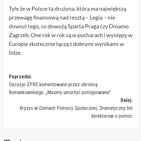
Tyle że w Polsce ta drużyna, która ma największą
przewagę finansową nad resztą – Legia – nie
dowozi tego, co dowożą Sparta Praga czy Dinamo
Zagrzeb. One rok w rok są w pucharach i występy w
Europie skutecznie łączą z dobrymi wynikami w
lidze.
Zobacz
Poprzedni:
Decyzje ZPRE komentowane przez obrońcę
wpisy
Romankowskiego: „Musimy umorzyć postępowanie”
Dalej:
Kryzys w Domach Pomocy Społecznej: Dramatyczny list
dyrektorów o pomoc