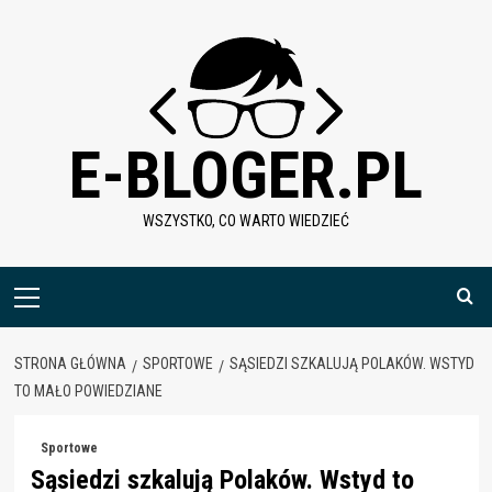
Skip
to
content
E-BLOGER.PL
WSZYSTKO, CO WARTO WIEDZIEĆ
Menu
główne
STRONA GŁÓWNA
SPORTOWE
SĄSIEDZI SZKALUJĄ POLAKÓW. WSTYD
TO MAŁO POWIEDZIANE
Sportowe
Sąsiedzi szkalują Polaków. Wstyd to