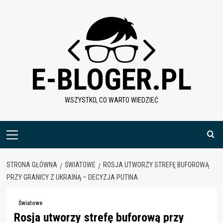
Skip
to
content
E-BLOGER.PL
WSZYSTKO, CO WARTO WIEDZIEĆ
Menu
główne
STRONA GŁÓWNA
ŚWIATOWE
ROSJA UTWORZY STREFĘ BUFOROWĄ
PRZY GRANICY Z UKRAINĄ – DECYZJA PUTINA
Światowe
Rosja utworzy strefę buforową przy