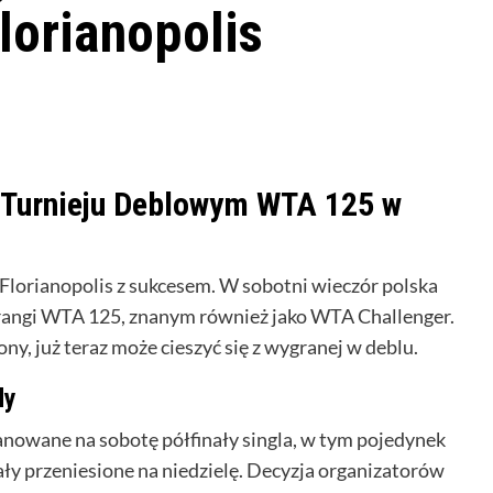
lorianopolis
w Turnieju Deblowym WTA 125 w
Florianopolis z sukcesem. W sobotni wieczór polska
 rangi WTA 125, znanym również jako WTA Challenger.
ny, już teraz może cieszyć się z wygranej w deblu.
dy
owane na sobotę półfinały singla, w tym pojedynek
tały przeniesione na niedzielę. Decyzja organizatorów