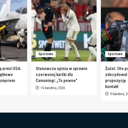
Sportowe
Sportowe
ą armii USA.
Stanowcza opinia w sprawie
Żużel. Oto p
jątkowo
czerwonej kartki dla
zdecydował s
gnięciem
Camavingi: „To pewne”
propozycję.
kontakt
16 kwietnia, 2026
9 kwietnia, 