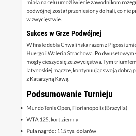
miała na celu umożliwienie zawodnikom rozegr
podwójnej został przeniesiony do hali, co nie pr
w zwycięstwie.
Sukces w Grze Podwójnej
W finale debla Chwalińska razem z Pigossi zm
Huergo i Waleria Strachowa. Po dwusetowym spo
mogły cieszyć się ze zwycięstwa. Tym triumfem
latynoskiej mączce, kontynuując swoją dobrą 
z Katarzyną Kawą.
Podsumowanie Turnieju
MundoTenis Open, Florianopolis (Brazylia)
WTA 125, kort ziemny
Pula nagród: 115 tys. dolarów