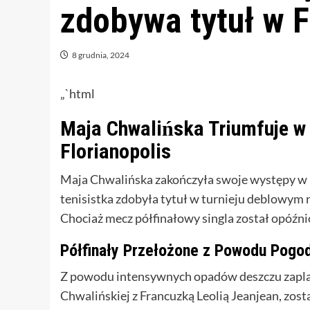
zdobywa tytuł w F
8 grudnia, 2024
„`html
Maja Chwalińska Triumfuje 
Florianopolis
Maja Chwalińska zakończyła swoje występy w 
tenisistka zdobyła tytuł w turnieju deblowym
Chociaż mecz półfinałowy singla został opóźnio
Półfinały Przełożone z Powodu Pogo
Z powodu intensywnych opadów deszczu zaplan
Chwalińskiej z Francuzką Leolią Jeanjean, zos