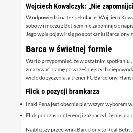
Wojciech Kowalczyk: „Nie zapomnijc
W odpowiedzi na te spekulacje, Wojciech Kow
soboty i meczu z Betisem nie zapomnijcie napis
Jego wpis pojawił się po spotkaniu Barcelony 
Barca w świetnej formie
Warto przypomnieć, że w ostatnim spotkaniu „D
zmazywać plamę po wcześniejszych niepowodze
wiele do życzenia, a trener FC Barcelony, Hans
Flick o pozycji bramkarza
Inaki Pena jest obecnie pierwszym wyborem w
Flick podczas konferencji zaznaczył, że nie pla
Najbliższy przeciwnik Barcelony to Real Betis, 