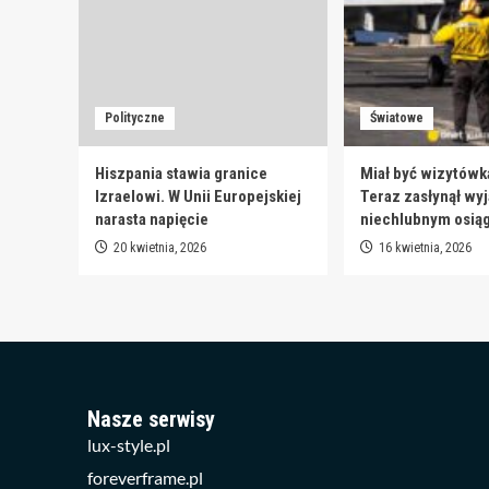
Polityczne
Światowe
Hiszpania stawia granice
Miał być wizytówk
Izraelowi. W Unii Europejskiej
Teraz zasłynął wy
narasta napięcie
niechlubnym osią
20 kwietnia, 2026
16 kwietnia, 2026
Nasze serwisy
lux-style.pl
foreverframe.pl