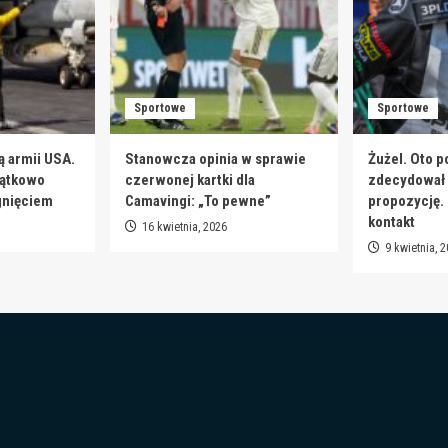
Sportowe
Sportowe
ą armii USA.
Stanowcza opinia w sprawie
Żużel. Oto p
jątkowo
czerwonej kartki dla
zdecydował s
gnięciem
Camavingi: „To pewne”
propozycję.
kontakt
16 kwietnia, 2026
9 kwietnia, 