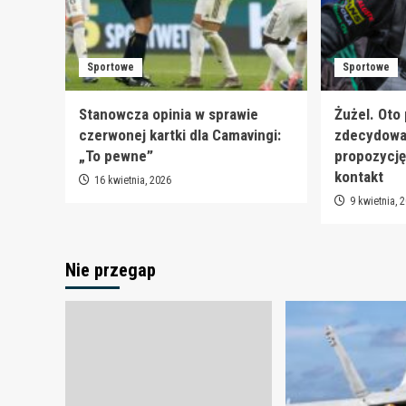
Sportowe
Sportowe
Stanowcza opinia w sprawie
Żużel. Oto
czerwonej kartki dla Camavingi:
zdecydował
„To pewne”
propozycję
kontakt
16 kwietnia, 2026
9 kwietnia, 
Nie przegap