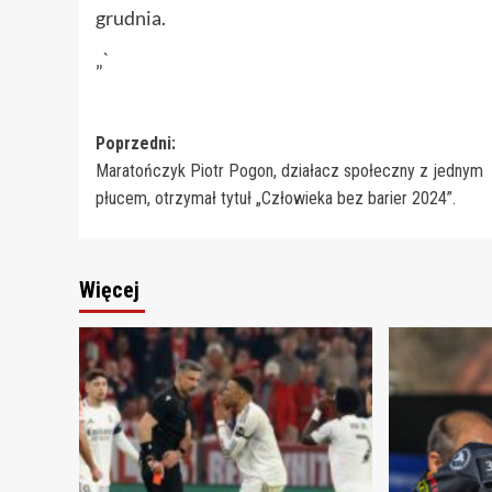
grudnia.
„`
Zobacz
Poprzedni:
Maratończyk Piotr Pogon, działacz społeczny z jednym
wpisy
płucem, otrzymał tytuł „Człowieka bez barier 2024”.
Więcej