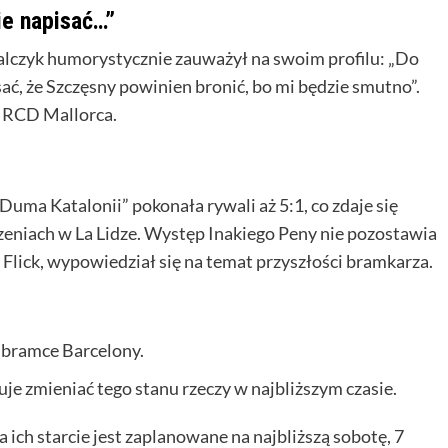
ie napisać…”
alczyk humorystycznie zauważył na swoim profilu: „Do
ać, że Szczęsny powinien bronić, bo mi będzie smutno”.
z RCD Mallorca.
uma Katalonii” pokonała rywali aż 5:1, co zdaje się
niach w La Lidze. Występ Inakiego Peny nie pozostawia
i Flick, wypowiedział się na temat przyszłości bramkarza.
 bramce Barcelony.
nuje zmieniać tego stanu rzeczy w najbliższym czasie.
a ich starcie jest zaplanowane na najbliższą sobotę, 7