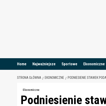
Skip
to
content
Home
Najważniejsze
Sportowe
Ekonomiczne
STRONA GŁÓWNA
EKONOMICZNE
PODNIESIENIE STAWEK POD
Ekonomiczne
Podniesienie sta