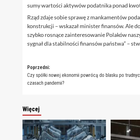
sumy wartości aktywów podatnika ponad kwotę
Rząd zdaje sobie sprawę z mankamentów podat
konstrukcji – wskazał minister finansów. Ale 
szybko rosnące zainteresowanie Polaków naszy
sygnał dla stabilności finansów państwa” – st
Zobacz
Poprzedni:
Czy spółki nowej ekonomii powrócą do blasku po trudny
wpisy
czasach pandemii?
Więcej