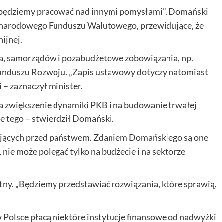
 „będziemy pracować nad innymi pomysłami”. Domański
dzynarodowego Funduszu Walutowego, przewidujące, że
ijnej.
wa, samorządów i pozabudżetowe zobowiązania, np.
unduszu Rozwoju. „Zapis ustawowy dotyczy natomiast
i – zaznaczył minister.
na zwiększenie dynamiki PKB i na budowanie trwałej
ie tego – stwierdził Domański.
ojących przed państwem. Zdaniem Domańskiego są one
e, nie może polegać tylko na budżecie i na sektorze
tny. „Będziemy przedstawiać rozwiązania, które sprawią,
 w Polsce płacą niektóre instytucje finansowe od nadwyżki