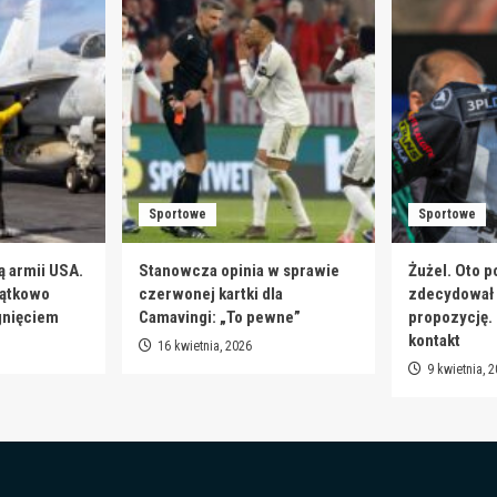
Sportowe
Sportowe
ą armii USA.
Stanowcza opinia w sprawie
Żużel. Oto p
jątkowo
czerwonej kartki dla
zdecydował s
gnięciem
Camavingi: „To pewne”
propozycję.
kontakt
16 kwietnia, 2026
9 kwietnia, 