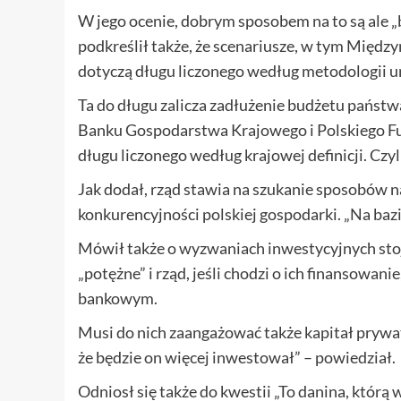
W jego ocenie, dobrym sposobem na to są ale
podkreślił także, że scenariusze, w tym Mię
dotyczą długu liczonego według metodologii un
Ta do długu zalicza zadłużenie budżetu państ
Banku Gospodarstwa Krajowego i Polskiego F
długu liczonego według krajowej definicji. Czyl
Jak dodał, rząd stawia na szukanie sposobów 
konkurencyjności polskiej gospodarki. „Na baz
Mówił także o wyzwaniach inwestycyjnych st
„potężne” i rząd, jeśli chodzi o ich finansowani
bankowym.
Musi do nich zaangażować także kapitał prywa
że będzie on więcej inwestował” – powiedział.
Odniosł się także do kwestii „To danina, którą