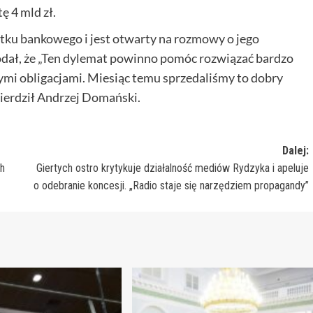
 4 mld zł.
ku bankowego i jest otwarty na rozmowy o jego
dodał, że „Ten dylemat powinno pomóc rozwiązać bardzo
mi obligacjami. Miesiąc temu sprzedaliśmy to dobry
wierdził Andrzej Domański.
Dalej:
ch
Giertych ostro krytykuje działalność mediów Rydzyka i apeluje
o odebranie koncesji. „Radio staje się narzędziem propagandy”