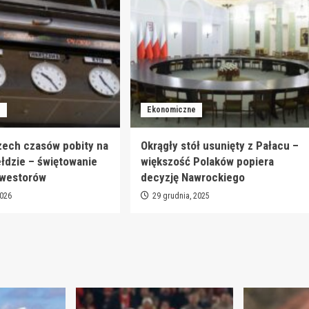
e
Ekonomiczne
zech czasów pobity na
Okrągły stół usunięty z Pałacu –
ełdzie – świętowanie
większość Polaków popiera
nwestorów
decyzję Nawrockiego
2026
29 grudnia, 2025