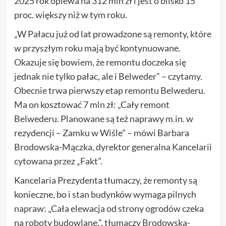
2025 rok opiewa na 312 mln zł i jest o blisko 15
proc. większy niż w tym roku.
„W Pałacu już od lat prowadzone są remonty, które
w przyszłym roku mają być kontynuowane.
Okazuje się bowiem, że remontu doczeka się
jednak nie tylko pałac, ale i Belweder” – czytamy.
Obecnie trwa pierwszy etap remontu Belwederu.
Ma on kosztować 7 mln zł: „Cały remont
Belwederu. Planowane są też naprawy m.in. w
rezydencji – Zamku w Wiśle” – mówi Barbara
Brodowska-Mączka, dyrektor generalna Kancelarii
cytowana przez „Fakt”.
Kancelaria Prezydenta tłumaczy, że remonty są
konieczne, bo i stan budynków wymaga pilnych
napraw: „Cała elewacja od strony ogrodów czeka
na roboty budowlane.”, tłumaczy Brodowska-