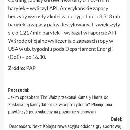
Cushing zapasy surowca wzrosły o 1,074 mln
baryłek – wyliczył API. Amerykańskie zapasy
benzyny wzrosły z kolei w ub. tygodniu o 3,313 mln
baryłek, a zapasy paliw destylowanych zwiększyły
się o 1,217 mln baryłek – wskazał w raporcie API.
W środę oficjalne wyliczenia o zapasach ropy w
USA w ub. tygodniu poda Departament Energii
(DoE) – po 16.30.
Źródło:
PAP
Zobacz
Poprzedni:
Jakim sposobem Tim Walz przekonał Kamalę Harris do
wpisy
zostania jej kandydatem na wiceprezydenta? Planuje ona
powtórzyć jego sukcesy na poziomie stanowym.
Dalej:
Descenders Next: Kolejna rewelacyjna odsłona gry sportowej.