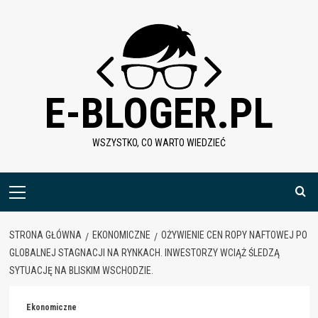
Skip
to
content
E-BLOGER.PL
WSZYSTKO, CO WARTO WIEDZIEĆ
Menu
główne
STRONA GŁÓWNA
EKONOMICZNE
OŻYWIENIE CEN ROPY NAFTOWEJ PO
GLOBALNEJ STAGNACJI NA RYNKACH. INWESTORZY WCIĄŻ ŚLEDZĄ
SYTUACJĘ NA BLISKIM WSCHODZIE.
Ekonomiczne