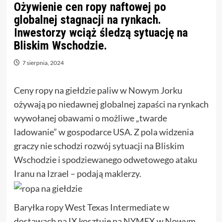
Ożywienie cen ropy naftowej po
globalnej stagnacji na rynkach.
Inwestorzy wciąż śledzą sytuację na
Bliskim Wschodzie.
7 sierpnia, 2024
Ceny ropy na giełdzie paliw w Nowym Jorku
ożywają po niedawnej globalnej zapaści na rynkach
wywołanej obawami o możliwe „twarde
ladowanie” w gospodarce USA. Z pola widzenia
graczy nie schodzi rozwój sytuacji na Bliskim
Wschodzie i spodziewanego odwetowego ataku
Iranu na Izrael – podają maklerzy.
Baryłka ropy West Texas Intermediate w
dostawach na IX kosztuje na NYMEX w Nowym