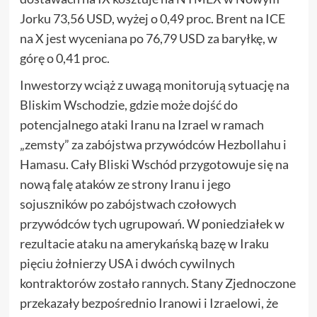
Jorku 73,56 USD, wyżej o 0,49 proc. Brent na ICE
na X jest wyceniana po 76,79 USD za baryłkę, w
górę o 0,41 proc.
Inwestorzy wciąż z uwagą monitorują sytuację na
Bliskim Wschodzie, gdzie może dojść do
potencjalnego ataki Iranu na Izrael w ramach
„zemsty” za zabójstwa przywódców Hezbollahu i
Hamasu. Cały Bliski Wschód przygotowuje się na
nową falę ataków ze strony Iranu i jego
sojuszników po zabójstwach czołowych
przywódców tych ugrupowań. W poniedziałek w
rezultacie ataku na amerykańską bazę w Iraku
pięciu żołnierzy USA i dwóch cywilnych
kontraktorów zostało rannych. Stany Zjednoczone
przekazały bezpośrednio Iranowi i Izraelowi, że