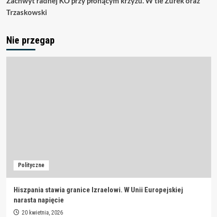
Zachwyt radnej KO przy płonącym krzyżu. W tle Żurek oraz
Trzaskowski
Nie przegap
Polityczne
Hiszpania stawia granice Izraelowi. W Unii Europejskiej
narasta napięcie
20 kwietnia, 2026