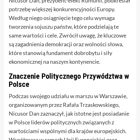
Nicusor Dan, prezydent-elekt Rumunii, podkreślał
potrzebę większej konkurencyjności Europy.
Według niego osiągnięcie tego celu wymaga
tworzenia sojuszu państw, które podzielają te
same wartości i cele. Zwrócił uwagę, że kluczowe
są zagadnienia demokracji oraz wolności słowa,
które stanowią fundament dobrobytu i siły
ekonomicznej na naszym kontynencie.
Znaczenie Politycznego Przywództwa w
Polsce
Podczas swojego udziału w marszu w Warszawie,
organizowanym przez Rafała Trzaskowskiego,
Nicusor Dan zaznaczył, jak istotne jest posiadanie
w Polsce liderów politycznych związanych z
wartościami wspólnymi dla krajów europejskich.
Współpraca w ramach Unii Europejskiej oraz