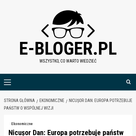
Skip
to
content
E-BLOGER.PL
WSZYSTKO, CO WARTO WIEDZIEĆ
Menu
główne
STRONA GŁÓWNA
EKONOMICZNE
NICUȘOR DAN: EUROPA POTRZEBUJE
PAŃSTW O WSPÓLNEJ WIZJI
Ekonomiczne
Nicușor Dan: Europa potrzebuje państw