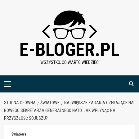
Skip
to
content
E-BLOGER.PL
WSZYSTKO, CO WARTO WIEDZIEĆ
Menu
główne
STRONA GŁÓWNA
ŚWIATOWE
NAJWIĘKSZE ZADANIA CZEKAJĄCE NA
NOWEGO SEKRETARZA GENERALNEGO NATO. JAK WPŁYNĄĆ NA
PRZYSZŁOŚĆ SOJUSZU?
Światowe