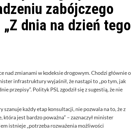
dzeniu zabójczego
„Z dnia na dzień tego
ace nad zmianami w kodeksie drogowym. Chodzi głównie o
ster infrastruktury wyjaśnił, że nastąpi to „po tym, jak
przepisy”. Polityk PSL zgodził się z sugestią, że nie
ry szanuje każdy etap konsultacji, nie pozwala na to, że z
, która jest bardzo poważna” – zaznaczył minister
niem istnieje „potrzeba rozważenia możliwości