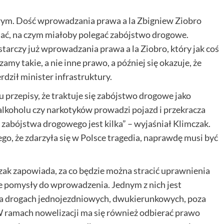
wym. Dość wprowadzania prawa a la Zbigniew Ziobro
niać, na czym miałoby polegać zabójstwo drogowe.
starczy już wprowadzania prawa a la Ziobro, który jak coś
my takie, a nie inne prawo, a później się okazuje, że
erdził minister infrastruktury.
przepisy, że traktuje się zabójstwo drogowe jako
lkoholu czy narkotyków prowadzi pojazd i przekracza
do zabójstwa drogowego jest kilka” – wyjaśniał Klimczak.
ego, że zdarzyła się w Polsce tragedia, naprawdę musi być
k zapowiada, za co będzie można stracić uprawnienia
nne pomysły do wprowadzenia. Jednym z nich jest
i na drogach jednojezdniowych, dwukierunkowych, poza
ramach nowelizacji ma się również odbierać prawo