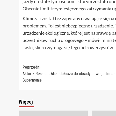
jazdy na stałe tym osobom, którym zostało 
Obecnie limit trzymiesięcznego zatrzymania up
Klimczak został też zapytany o walające się n
problemem. To jest niebezpieczne urządzenie. T
urządzenie ekologiczne, które jest naprawdę 
uczestników ruchu drogowego – mówił minister i
kaski, skoro wymaga się tego od rowerzystów.
Zobacz
Poprzedni:
Aktor z Resident Alien dołącza do obsady nowego filmu 
wpisy
Supermanie
Więcej