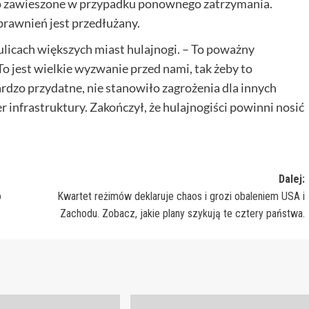
ono zawieszone w przypadku ponownego zatrzymania.
rawnień jest przedłużany.
a ulicach większych miast hulajnogi. – To poważny
o jest wielkie wyzwanie przed nami, tak żeby to
bardzo przydatne, nie stanowiło zagrożenia dla innych
nfrastruktury. Zakończył, że hulajnogiści powinni nosić
Dalej:
o
Kwartet reżimów deklaruje chaos i grozi obaleniem USA i
Zachodu. Zobacz, jakie plany szykują te cztery państwa.