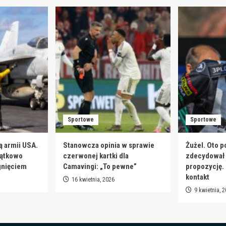
Sportowe
Sportowe
ą armii USA.
Stanowcza opinia w sprawie
Żużel. Oto p
jątkowo
czerwonej kartki dla
zdecydował s
gnięciem
Camavingi: „To pewne”
propozycję.
kontakt
16 kwietnia, 2026
9 kwietnia, 