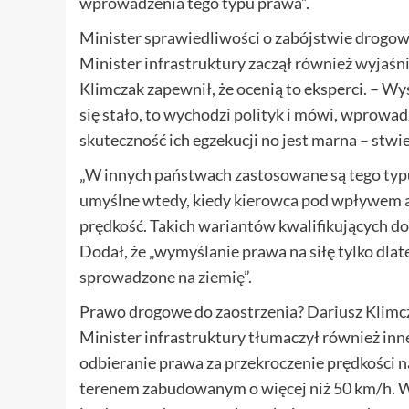
wprowadzenia tego typu prawa”.
Minister sprawiedliwości o zabójstwie drogo
Minister infrastruktury zaczął również wyjaś
Klimczak zapewnił, że ocenią to eksperci. – Wy
się stało, to wychodzi polityk i mówi, wprowadza
skuteczność ich egzekucji no jest marna – stwi
„W innych państwach zastosowane są tego typu 
umyślne wtedy, kiedy kierowca pod wpływem a
prędkość. Takich wariantów kwalifikujących 
Dodał, że „wymyślanie prawa na siłę tylko dlat
sprowadzone na ziemię”.
Prawo drogowe do zaostrzenia? Dariusz Klimcza
Minister infrastruktury tłumaczył również i
odbieranie prawa za przekroczenie prędkośc
terenem zabudowanym o więcej niż 50 km/h. W 