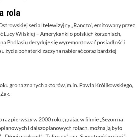
a rola
strowskiej serial telewizyjny „Ranczo”, emitowany przez
ć Lucy Wilskiej – Amerykanki o polskich korzeniach,
na Podlasiu decyduje się wyremontować posiadłość i
su życie bohaterki zaczyna nabierać coraz bardziej
oku grona znanych aktorów, m.in. Pawła Królikowskiego,
 Żak.
raz pierwszy w 2000 roku, grając w filmie „Sezon na
oplanowych i dalszoplanowych rolach, można ją było
, „Długi weekend”, „Tulipany” czy „Samotność w sieci”.