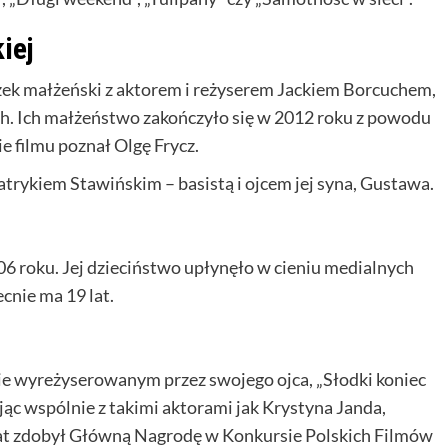
iej
ązek małżeński z aktorem i reżyserem Jackiem Borcuchem,
ch. Ich małżeństwo zakończyło się w 2012 roku z powodu
e filmu poznał Olgę Frycz.
atrykiem Stawińskim – basistą i ojcem jej syna, Gustawa.
6 roku. Jej dzieciństwo upłynęło w cieniu medialnych
cnie ma 19 lat.
ie wyreżyserowanym przez swojego ojca, „Słodki koniec
ując wspólnie z takimi aktorami jak Krystyna Janda,
at zdobył Główną Nagrodę w Konkursie Polskich Filmów