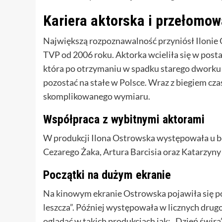
Kariera aktorska i przełomow
Największą rozpoznawalność przyniósł Ilonie O
TVP od 2006 roku. Aktorka wcieliła się w posta
która po otrzymaniu w spadku starego dworku 
pozostać na stałe w Polsce. Wraz z biegiem cza
skomplikowanego wymiaru.
Współpraca z wybitnymi aktorami
W produkcji Ilona Ostrowska występowała u b
Cezarego Żaka, Artura Barcisia oraz Katarzyny
Początki na dużym ekranie
Na kinowym ekranie Ostrowska pojawiła się po 
leszcza”. Później występowała w licznych drug
oglądać w takich produkcjach jak: „Dzień świra”