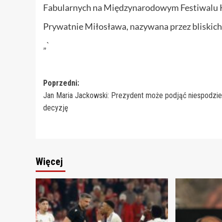
Fabularnych na Międzynarodowym Festiwalu K
Prywatnie Miłosława, nazywana przez bliskich i
„`
Zobacz
Poprzedni:
Jan Maria Jackowski: Prezydent może podjąć niespodzi
wpisy
decyzję
Więcej