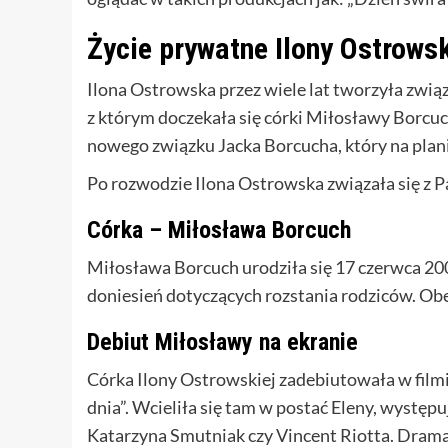
Życie prywatne Ilony Ostrowsk
Ilona Ostrowska przez wiele lat tworzyła zwi
z którym doczekała się córki Miłosławy Borcu
nowego związku Jacka Borcucha, który na plani
Po rozwodzie Ilona Ostrowska związała się z P
Córka – Miłosława Borcuch
Miłosława Borcuch urodziła się 17 czerwca 200
doniesień dotyczących rozstania rodziców. Obe
Debiut Miłosławy na ekranie
Córka Ilony Ostrowskiej zadebiutowała w film
dnia”. Wcieliła się tam w postać Eleny, występ
Katarzyna Smutniak czy Vincent Riotta. Dram