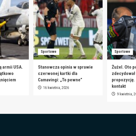
Sportowe
Sportowe
ą armii USA.
Stanowcza opinia w sprawie
Żużel. Oto p
jątkowo
czerwonej kartki dla
zdecydował s
gnięciem
Camavingi: „To pewne”
propozycję.
kontakt
16 kwietnia, 2026
9 kwietnia, 