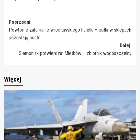
Zobacz
Poprzedni:
Powtórne załamanie wrocławskiego handlu – półki w sklepach
wpisy
pozostają puste
Dalej:
Siemoniak potwierdza: Mietków – zbiornik wodoszczelny
Więcej