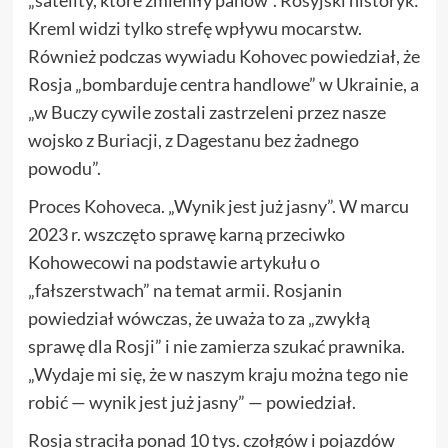
„satelity, które zmieniły panów”. Rosyjski historyk:
Kreml widzi tylko strefę wpływu mocarstw.
Również podczas wywiadu Kohovec powiedział, że
Rosja „bombarduje centra handlowe” w Ukrainie, a
„w Buczy cywile zostali zastrzeleni przez nasze
wojsko z Buriacji, z Dagestanu bez żadnego
powodu”.
Proces Kohoveca. „Wynik jest już jasny”. W marcu
2023 r. wszczęto sprawę karną przeciwko
Kohowecowi na podstawie artykułu o
„fałszerstwach” na temat armii. Rosjanin
powiedział wówczas, że uważa to za „zwykłą
sprawę dla Rosji” i nie zamierza szukać prawnika.
„Wydaje mi się, że w naszym kraju można tego nie
robić — wynik jest już jasny” — powiedział.
Rosja straciła ponad 10 tys. czołgów i pojazdów