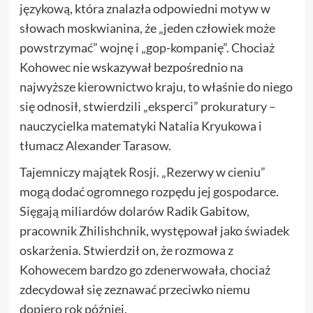
językową, która znalazła odpowiedni motyw w
słowach moskwianina, że „jeden człowiek może
powstrzymać” wojnę i „gop-kompanię”. Chociaż
Kohowec nie wskazywał bezpośrednio na
najwyższe kierownictwo kraju, to właśnie do niego
się odnosił, stwierdzili „eksperci” prokuratury –
nauczycielka matematyki Natalia Kryukowa i
tłumacz Alexander Tarasow.
Tajemniczy majątek Rosji. „Rezerwy w cieniu”
mogą dodać ogromnego rozpędu jej gospodarce.
Sięgają miliardów dolarów Radik Gabitow,
pracownik Zhilishchnik, występował jako świadek
oskarżenia. Stwierdził on, że rozmowa z
Kohowecem bardzo go zdenerwowała, chociaż
zdecydował się zeznawać przeciwko niemu
dopiero rok później.