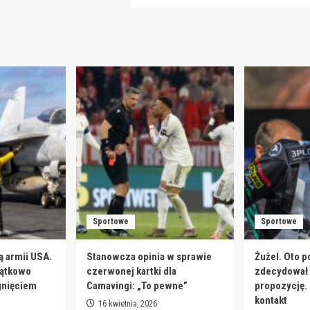
Sportowe
Sportowe
ą armii USA.
Stanowcza opinia w sprawie
Żużel. Oto p
jątkowo
czerwonej kartki dla
zdecydował s
gnięciem
Camavingi: „To pewne”
propozycję.
kontakt
16 kwietnia, 2026