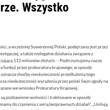
urze. Wszystko
ści, a wcześniej Suwerennej Polski, podejrzany jest przez
estępczej, a także nielegalne działania związane z
zającą 112 milionów złotych. – Podtrzymujemy nasze
a funkcji przez prokuratora krajowego, w sposób
o oznacza choćby nieskuteczność przedłużenia tego
cza nieskuteczność wyrażenia przez polski Sejm zgody na
skazane we wniosku Prokuratury Krajowej.
y są pozbawione wolności i traktowane w sposób
 „mamy do czynienia z serią bezprawnych działań”. „Usiłują