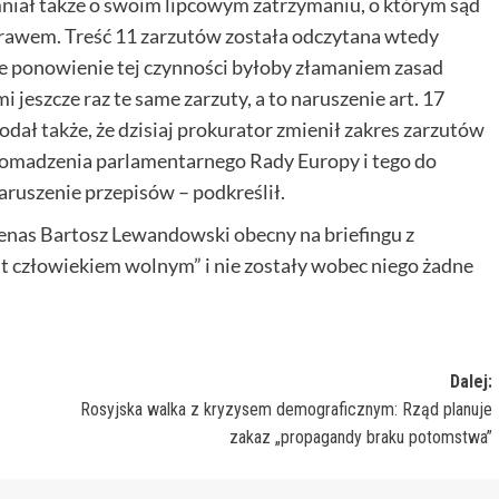
mniał także o swoim lipcowym zatrzymaniu, o którym sąd
prawem. Treść 11 zarzutów została odczytana wtedy
 ponowienie tej czynności byłoby złamaniem zasad
i jeszcze raz te same zarzuty, a to naruszenie art. 17
ał także, że dzisiaj prokurator zmienił zakres zarzutów
gromadzenia parlamentarnego Rady Europy i tego do
naruszenie przepisów – podkreślił.
as Bartosz Lewandowski obecny na briefingu z
t człowiekiem wolnym” i nie zostały wobec niego żadne
Dalej:
Rosyjska walka z kryzysem demograficznym: Rząd planuje
zakaz „propagandy braku potomstwa”