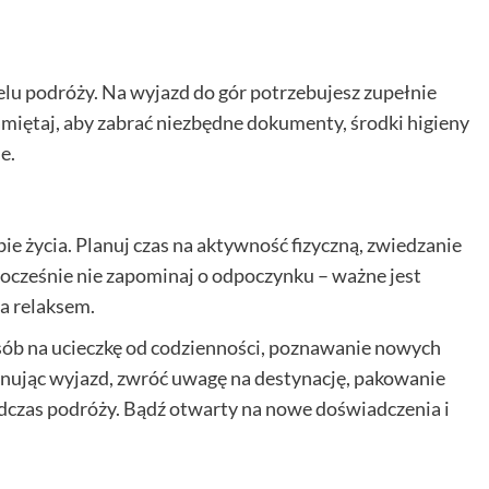
lu podróży. Na wyjazd do gór potrzebujesz zupełnie
miętaj, aby zabrać niezbędne dokumenty, środki higieny
e.
e życia. Planuj czas na aktywność fizyczną, zwiedzanie
nocześnie nie zapominaj o odpoczynku – ważne jest
a relaksem.
ób na ucieczkę od codzienności, poznawanie nowych
lanując wyjazd, zwróć uwagę na destynację, pakowanie
odczas podróży. Bądź otwarty na nowe doświadczenia i