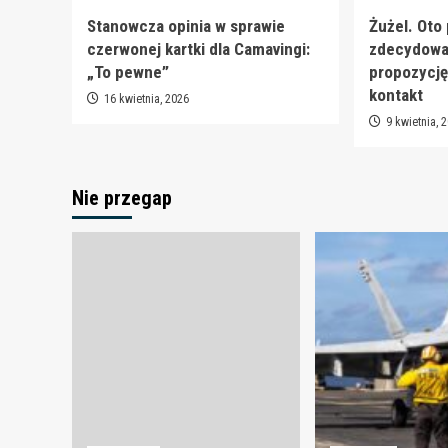
Stanowcza opinia w sprawie
Żużel. Oto
czerwonej kartki dla Camavingi:
zdecydował
„To pewne”
propozycję
kontakt
16 kwietnia, 2026
9 kwietnia, 
Nie przegap