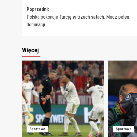
Zobacz
Poprzedni:
Polska pokonuje Turcję w trzech setach. Mecz pełen
wpisy
dominacji.
Więcej
Sportowe
Sportowe