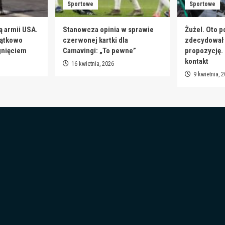
Sportowe
Sportowe
ą armii USA.
Stanowcza opinia w sprawie
Żużel. Oto p
jątkowo
czerwonej kartki dla
zdecydował s
gnięciem
Camavingi: „To pewne”
propozycję.
kontakt
16 kwietnia, 2026
9 kwietnia, 