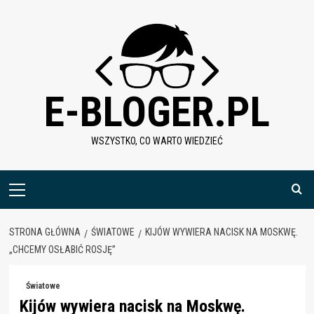
Skip
to
content
E-BLOGER.PL
WSZYSTKO, CO WARTO WIEDZIEĆ
Menu
główne
STRONA GŁÓWNA
ŚWIATOWE
KIJÓW WYWIERA NACISK NA MOSKWĘ.
„CHCEMY OSŁABIĆ ROSJĘ”
Światowe
Kijów wywiera nacisk na Moskwę.