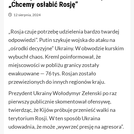
„Chcemy osłabić Rosję”
12 sierpnia, 2024
„Rosja czuje potrzebę udzielenia bardzo twardej
odpowiedzi”. Putin szykuje wojska do ataku na
„ośrodki decyzyjne” Ukrainy. W obwodzie kurskim
wybuchł chaos. Kreml poinformował, że
miejscowości w pobliżu granicy zostały
ewakuowane — 76 tys. Rosjan zostało
przewiezionych do innych regionów kraju.
Prezydent Ukrainy Wołodymyr Zełenski po raz
pierwszy publicznie skomentował ofensywę,
twierdząc, że Kijów próbuje przenieść walki na
terytorium Rosji. W ten sposób Ukraina
udowadnia, że może „wywrzeć presję na agresora”.