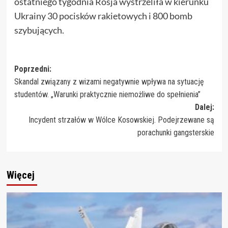
ostatniego tygodnia Rosja wystrzeliła w kierunku
Ukrainy 30 pocisków rakietowych i 800 bomb
szybujących.
Zobacz
Poprzedni:
Skandal związany z wizami negatywnie wpływa na sytuację
wpisy
studentów. „Warunki praktycznie niemożliwe do spełnienia”
Dalej:
Incydent strzałów w Wólce Kosowskiej. Podejrzewane są
porachunki gangsterskie
Więcej