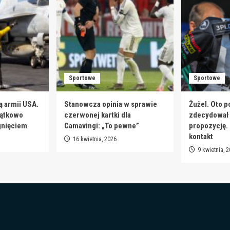
Sportowe
Sportowe
ą armii USA.
Stanowcza opinia w sprawie
Żużel. Oto p
jątkowo
czerwonej kartki dla
zdecydował s
gnięciem
Camavingi: „To pewne”
propozycję.
kontakt
16 kwietnia, 2026
9 kwietnia, 