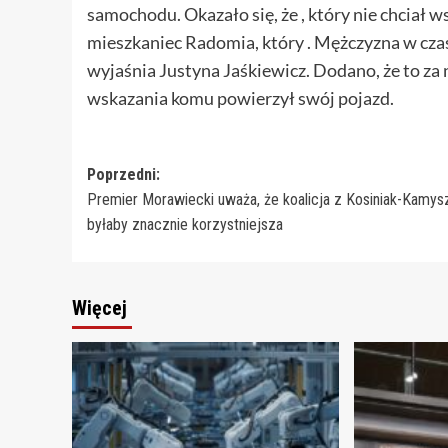
samochodu. Okazało się, że , który nie chciał w
mieszkaniec Radomia, który . Mężczyzna w cza
wyjaśnia Justyna Jaśkiewicz. Dodano, że to za
wskazania komu powierzył swój pojazd.
Zobacz
Poprzedni:
Premier Morawiecki uważa, że koalicja z Kosiniak-Kamy
wpisy
byłaby znacznie korzystniejsza
Więcej