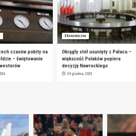
e
Ekonomiczne
zech czasów pobity na
Okrągły stół usunięty z Pałacu –
ełdzie – świętowanie
większość Polaków popiera
nwestorów
decyzję Nawrockiego
2026
29 grudnia, 2025