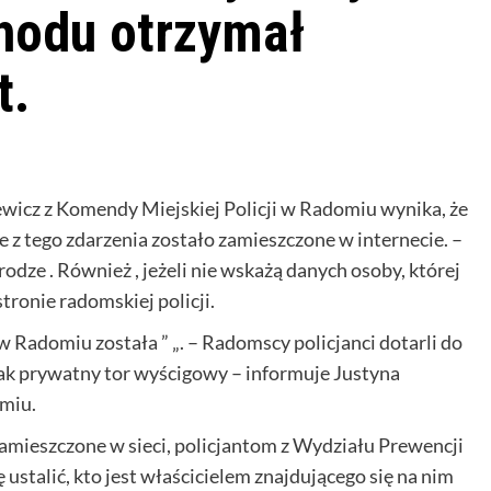
hodu otrzymał
t.
iewicz z Komendy Miejskiej Policji w Radomiu wynika, że
e z tego zdarzenia zostało zamieszczone w internecie. –
dze . Również , jeżeli nie wskażą danych osoby, której
tronie radomskiej policji.
w Radomiu została ” „. – Radomscy policjanci dotarli do
jak prywatny tor wyścigowy – informuje Justyna
omiu.
zamieszczone w sieci, policjantom z Wydziału Prewencji
ustalić, kto jest właścicielem znajdującego się na nim