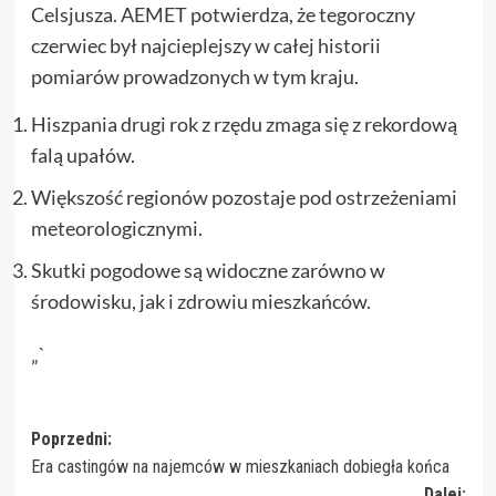
Celsjusza. AEMET potwierdza, że tegoroczny
czerwiec był najcieplejszy w całej historii
pomiarów prowadzonych w tym kraju.
Hiszpania drugi rok z rzędu zmaga się z rekordową
falą upałów.
Większość regionów pozostaje pod ostrzeżeniami
meteorologicznymi.
Skutki pogodowe są widoczne zarówno w
środowisku, jak i zdrowiu mieszkańców.
„`
Zobacz
Poprzedni:
Era castingów na najemców w mieszkaniach dobiegła końca
wpisy
Dalej: