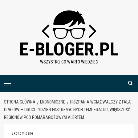
Skip
to
content
E-BLOGER.PL
WSZYSTKO, CO WARTO WIEDZIEĆ
Menu
główne
STRONA GŁÓWNA
EKONOMICZNE
HISZPANIA WCIĄŻ WALCZY Z FALĄ
UPAŁÓW — DRUGI TYDZIEŃ EKSTREMALNYCH TEMPERATUR, WIĘKSZOŚĆ
REGIONÓW POD POMARAŃCZOWYM ALERTEM
Ekonomiczne