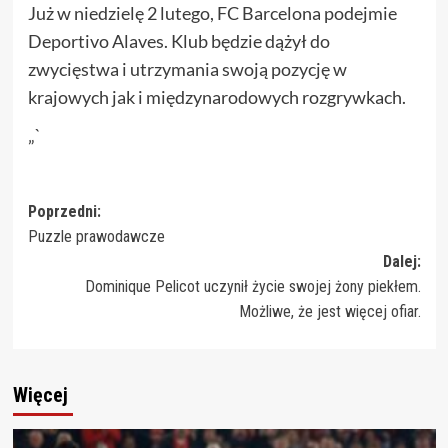
Już w niedzielę 2 lutego, FC Barcelona podejmie
Deportivo Alaves. Klub będzie dążył do
zwycięstwa i utrzymania swoją pozycję w
krajowych jak i międzynarodowych rozgrywkach.
„`
Zobacz
Poprzedni:
Puzzle prawodawcze
wpisy
Dalej:
Dominique Pelicot uczynił życie swojej żony piekłem.
Możliwe, że jest więcej ofiar.
Więcej