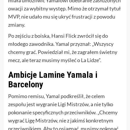
miała umożliwić Yamalowi odebranie zasłużonych
owacji za wybitny występ. Mimo że otrzymał tytuł
MVP, nie udało mu się ukryć frustracji z powodu
zmiany.
Po zejściu z boiska, Hansi Flick zwrócił się do
młodego zawodnika. Yamal przyznał: „Wszyscy
chcemy grać. Powiedział mi, że zagrałem świetny
mecz, ale teraz musimy myśleć o La Lidze”.
Ambicje Lamine Yamala i
Barcelony
Pomimo remisu, Yamal podkreślił, że celem
zespołu jest wygranie Ligi Mistrzów, a nie tylko
pokonanie specyficznych przeciwników. „Chcemy
wygrać Ligę Mistrzów, nie z jakimś konkretnym
przeciwnikiem. Aby to osiągnąć, musimy pokonać