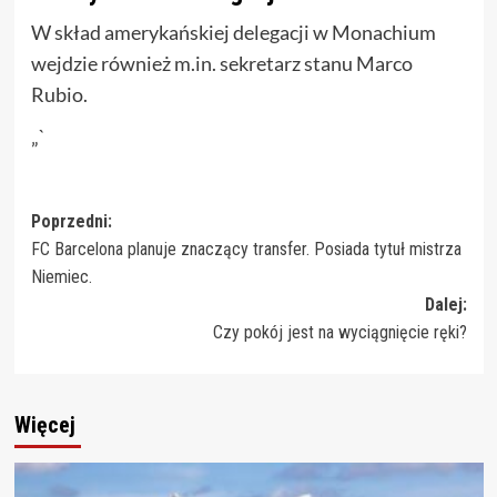
W skład amerykańskiej delegacji w Monachium
wejdzie również m.in. sekretarz stanu Marco
Rubio.
„`
Zobacz
Poprzedni:
FC Barcelona planuje znaczący transfer. Posiada tytuł mistrza
wpisy
Niemiec.
Dalej:
Czy pokój jest na wyciągnięcie ręki?
Więcej