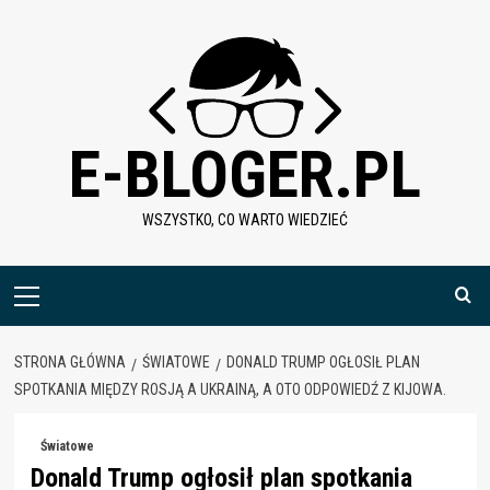
Skip
to
content
E-BLOGER.PL
WSZYSTKO, CO WARTO WIEDZIEĆ
Menu
główne
STRONA GŁÓWNA
ŚWIATOWE
DONALD TRUMP OGŁOSIŁ PLAN
SPOTKANIA MIĘDZY ROSJĄ A UKRAINĄ, A OTO ODPOWIEDŹ Z KIJOWA.
Światowe
Donald Trump ogłosił plan spotkania