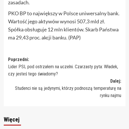
zasadach.
PKO BP to największy w Polsce uniwersalny bank.
Wartość jego aktywów wynosi 507,3 mld zł.
Spółka obsługuje 12 mln klientów. Skarb Państwa
ma 29,43 proc. akcji banku. (PAP)
Zobacz
Poprzedni:
Lider PSL pod ostrzałem na uczelni. Czarzasty pyta: Władek,
wpisy
czy jesteś tego świadomy?
Dalej:
Studenci nie są jedynymi, którzy podnoszą temperaturę na
rynku najmu
Więcej