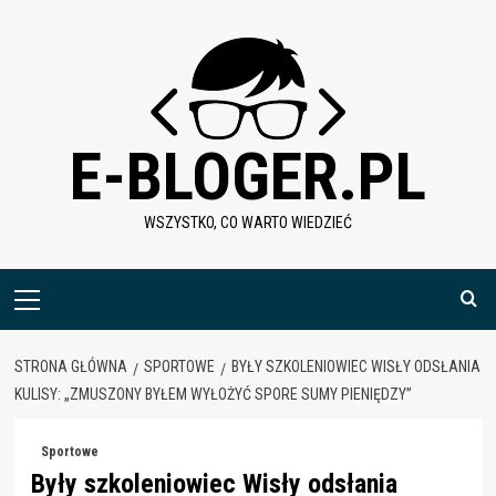
Skip
to
content
E-BLOGER.PL
WSZYSTKO, CO WARTO WIEDZIEĆ
Menu
główne
STRONA GŁÓWNA
SPORTOWE
BYŁY SZKOLENIOWIEC WISŁY ODSŁANIA
KULISY: „ZMUSZONY BYŁEM WYŁOŻYĆ SPORE SUMY PIENIĘDZY”
Sportowe
Były szkoleniowiec Wisły odsłania