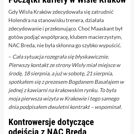
Gdy Wisła Kraków zdecydowała się zatrudnić
Holendra na stanowisku trenera, działała
zdecydowanie i przekonująco. Choć Maaskant był
gotów podjąć współpracę, klubem macierzystym,
NAC Breda, nie była skłonna go szybko wypuścić.
–
Cała sytuacja rozegrała się błyskawicznie.
Pierwszy kontakt ze strony Wisły miał miejsce w
środę, 18 sierpnia, a już w sobotę, 21 sierpnia,
spotkałem się z prezesem Bogdanem Basałajem w
jednej z kawiarni na krakowskim rynku. To była
moja pierwsza wizyta w Krakowie i tego samego
dnia podpisałem dwuletni kontrakt – wspominał.
Kontrowersje dotyczące
odejścia z NAC Breda