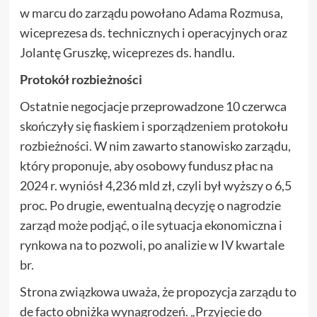
w marcu do zarządu powołano Adama Rozmusa,
wiceprezesa ds. technicznych i operacyjnych oraz
Jolantę Gruszkę, wiceprezes ds. handlu.
Protokół rozbieżności
Ostatnie negocjacje przeprowadzone 10 czerwca
skończyły się fiaskiem i sporządzeniem protokołu
rozbieżności. W nim zawarto stanowisko zarządu,
który proponuje, aby osobowy fundusz płac na
2024 r. wyniósł 4,236 mld zł, czyli był wyższy o 6,5
proc. Po drugie, ewentualną decyzję o nagrodzie
zarząd może podjąć, o ile sytuacja ekonomiczna i
rynkowa na to pozwoli, po analizie w IV kwartale
br.
Strona związkowa uważa, że propozycja zarządu to
de facto obniżka wynagrodzeń. „Przyjęcie do