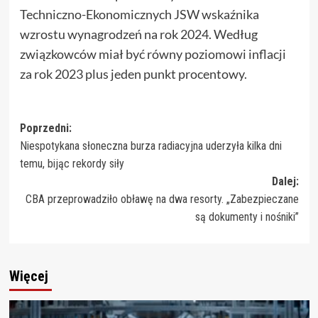
Techniczno-Ekonomicznych JSW wskaźnika
wzrostu wynagrodzeń na rok 2024. Według
związkowców miał być równy poziomowi inflacji
za rok 2023 plus jeden punkt procentowy.
Zobacz
Poprzedni:
Niespotykana słoneczna burza radiacyjna uderzyła kilka dni
wpisy
temu, bijąc rekordy siły
Dalej:
CBA przeprowadziło obławę na dwa resorty. „Zabezpieczane
są dokumenty i nośniki”
Więcej