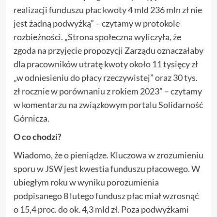
realizacji funduszu płac kwoty 4 mld 236 mln zł nie
jest żadną podwyżką” – czytamy w protokole
rozbieżności. „Strona społeczna wyliczyła, że
zgoda na przyjęcie propozycji Zarządu oznaczałaby
dla pracowników utratę kwoty około 11 tysięcy zł
„w odniesieniu do płacy rzeczywistej” oraz 30 tys.
zł rocznie w porównaniu z rokiem 2023” – czytamy
w komentarzu na związkowym portalu Solidarność
Górnicza.
O co chodzi?
Wiadomo, że o pieniądze. Kluczowa w zrozumieniu
sporu w JSW jest kwestia funduszu płacowego. W
ubiegłym roku w wyniku porozumienia
podpisanego 8 lutego fundusz płac miał wzrosnąć
o 15,4 proc. do ok. 4,3 mld zł. Poza podwyżkami