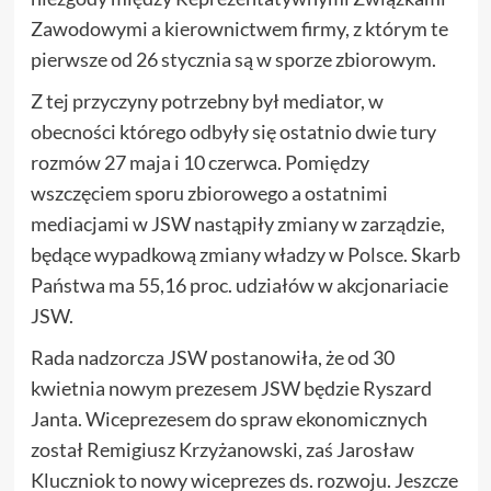
Zawodowymi a kierownictwem firmy, z którym te
pierwsze od 26 stycznia są w sporze zbiorowym.
Z tej przyczyny potrzebny był mediator, w
obecności którego odbyły się ostatnio dwie tury
rozmów 27 maja i 10 czerwca. Pomiędzy
wszczęciem sporu zbiorowego a ostatnimi
mediacjami w JSW nastąpiły zmiany w zarządzie,
będące wypadkową zmiany władzy w Polsce. Skarb
Państwa ma 55,16 proc. udziałów w akcjonariacie
JSW.
Rada nadzorcza JSW postanowiła, że od 30
kwietnia nowym prezesem JSW będzie Ryszard
Janta. Wiceprezesem do spraw ekonomicznych
został Remigiusz Krzyżanowski, zaś Jarosław
Kluczniok to nowy wiceprezes ds. rozwoju. Jeszcze