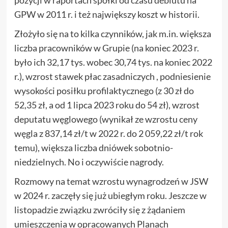
pozycji w raportach spółki od czasu debiutu na
GPW w 2011 r. i też największy koszt w historii.
Złożyło się na to kilka czynników, jak m.in. większa
liczba pracowników w Grupie (na koniec 2023 r.
było ich 32,17 tys. wobec 30,74 tys. na koniec 2022
r.), wzrost stawek płac zasadniczych , podniesienie
wysokości posiłku profilaktycznego (z 30 zł do
52,35 zł, a od 1 lipca 2023 roku do 54 zł), wzrost
deputatu węglowego (wynikał ze wzrostu ceny
węgla z 837,14 zł/t w 2022 r. do 2 059,22 zł/t rok
temu), większa liczba dniówek sobotnio-
niedzielnych. No i oczywiście nagrody.
Rozmowy na temat wzrostu wynagrodzeń w JSW
w 2024 r. zaczęły się już ubiegłym roku. Jeszcze w
listopadzie związku zwróciły się z żądaniem
umieszczenia w opracowanych Planach