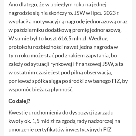
Ano dlatego, że w ubiegłym roku na jednej
nagrodzie się nie skończyło. JSW w lipcu 2023 r.
wypłaciła motywacyjną nagrodę jednorazową oraz
w październiku dodatkową premię jednorazową .
W sumie był to koszt 616,5 mln zł. Według
protokołu rozbieżności nawet jedna nagroda w
tym roku może stać pod znakiem zapytania, bo
zależy od sytuacji rynkowej i finansowej JSW, a ta
w ostatnim czasie jest pod pilną obserwacją,
ponieważ spółka sięga po środki z własnego FIZ, by
wspomóc bieżącą płynność.
Co dalej?
Kwestię uruchomienia do dyspozycji zarządu
kwoty ok. 1,5 mld zł za zgodą rady nadzorczej na
umorzenie certyfikatów inwestycyjnych FIZ