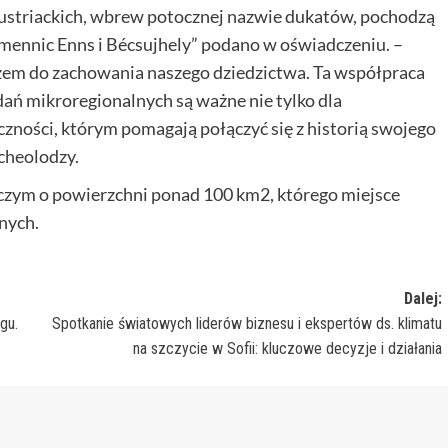
ustriackich, wbrew potocznej nazwie dukatów, pochodzą
z mennic Enns i Bécsujhely” podano w oświadczeniu. –
czem do zachowania naszego dziedzictwa. Ta współpraca
ań mikroregionalnych są ważne nie tylko dla
eczności, którym pomagają połączyć się z historią swojego
cheolodzy.
czym o powierzchni ponad 100 km2, którego miejsce
nych.
Dalej:
gu.
Spotkanie światowych liderów biznesu i ekspertów ds. klimatu
na szczycie w Sofii: kluczowe decyzje i działania