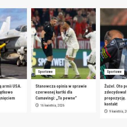
Sportowe
Sportowe
ą armii USA.
Stanowcza opinia w sprawie
Żużel. Oto p
jątkowo
czerwonej kartki dla
zdecydował s
gnięciem
Camavingi: „To pewne”
propozycję.
kontakt
16 kwietnia, 2026
9 kwietnia, 