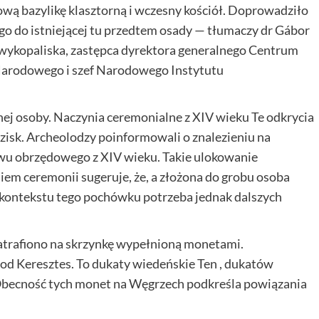
wą bazylikę klasztorną i wczesny kościół. Doprowadziło
cego do istniejącej tu przedtem osady — tłumaczy dr Gábor
 wykopaliska, zastępca dyrektora generalnego Centrum
arodowego i szef Narodowego Instytutu
j osoby. Naczynia ceremonialne z XIV wieku Te odkrycia
zisk. Archeolodzy poinformowali o znalezieniu na
wu obrzędowego z XIV wieku. Takie ulokowanie
em ceremonii sugeruje, że, a złożona do grobu osoba
a kontekstu tego pochówku potrzeba jednak dalszych
atrafiono na skrzynkę wypełnioną monetami.
pod Keresztes. To dukaty wiedeńskie Ten , dukatów
 Obecność tych monet na Węgrzech podkreśla powiązania