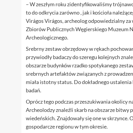
– W zeszłym roku zidentyfikowaliśmy trójnawo
to do odkrycia zarówno , jak i kościoła należą
Virágos Virágos, archeolog odpowiedzialny za
Zbiorów Publicznych Węgierskiego Muzeum N
Archeologicznego.
Srebrny zestaw obrzędowy w rękach pochowane
przywiodły badaczy do szeregu kolejnych znale
obszarze budynków rzadko spotykanego zesta
srebrnych artefaktów związanych z prowadzeni
miała istotny status. Do dokładnego ustaleni
badań.
Oprócz tego podczas przeszukiwania okolicy n
Archeolodzy znaleźli skarb na obszarze bitwy 
wiedeńskich. Znajdowały się one w skrzynce.
gospodarcze regionu w tym okresie.