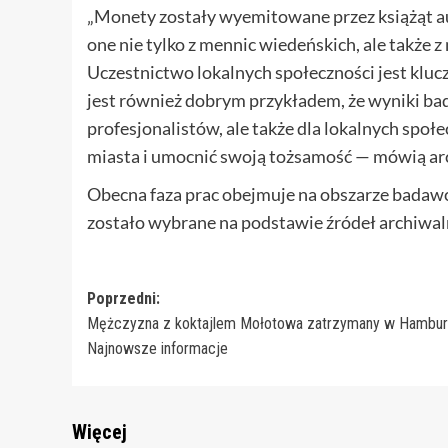
„Monety zostały wyemitowane przez książąt a
one nie tylko z mennic wiedeńskich, ale także 
Uczestnictwo lokalnych społeczności jest klu
jest również dobrym przykładem, że wyniki bad
profesjonalistów, ale także dla lokalnych społ
miasta i umocnić swoją tożsamość — mówią ar
Obecna faza prac obejmuje na obszarze badaw
zostało wybrane na podstawie źródeł archiwal
Zobacz
Poprzedni:
Mężczyzna z koktajlem Mołotowa zatrzymany w Hambur
wpisy
Najnowsze informacje
Więcej