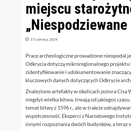
miejscu starożytn
„Niespodziewane 
17 czerwca, 2024
Prace archeologiczne prowadzone nieopodal jez
Odkrycia dotyczą mikroregionalnego projektu
zidentyfikowanie i udokumentowanie znaczący
kluczowych danych dotyczących Odkrycie arch
Znaleziono artefakty w okolicach jeziora Cisa 
niegdyś wielka bitwa, trwają od jakiegoś czas
temat bitwy z 1596 r., ale w trakcie odnajdywan
współczesność. Eksperci z Narodowego Instyt
innymi rozpoznania dwóch budynków, a teraz w 