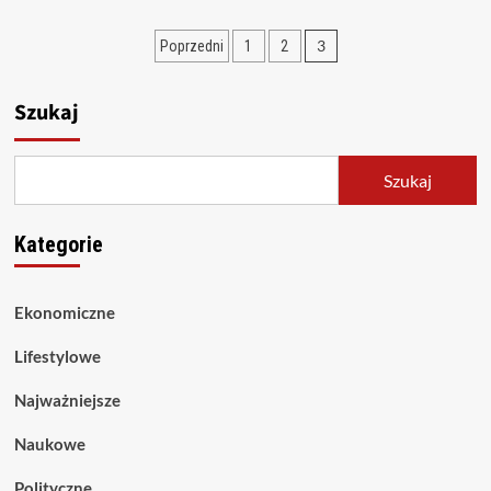
Stronicowanie
3
Poprzedni
1
2
wpisów
Szukaj
Szukaj
Kategorie
Ekonomiczne
Lifestylowe
Najważniejsze
Naukowe
Polityczne