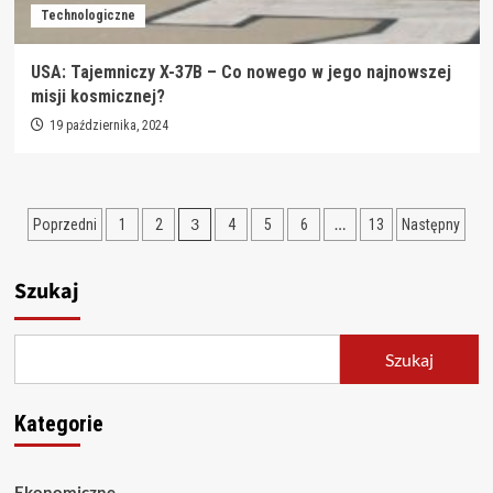
Technologiczne
USA: Tajemniczy X-37B – Co nowego w jego najnowszej
misji kosmicznej?
19 października, 2024
Stronicowanie
3
…
Poprzedni
1
2
4
5
6
13
Następny
wpisów
Szukaj
Szukaj
Kategorie
Ekonomiczne