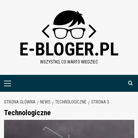
Skip
to
content
E-BLOGER.PL
WSZYSTKO, CO WARTO WIEDZIEĆ
Menu
główne
STRONA GŁÓWNA
NEWS
TECHNOLOGICZNE
STRONA 3
Technologiczne