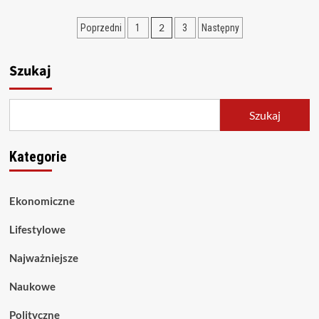
Stronicowanie
2
Poprzedni
1
3
Następny
wpisów
Szukaj
Szukaj
Kategorie
Ekonomiczne
Lifestylowe
Najważniejsze
Naukowe
Polityczne