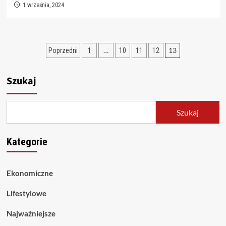
1 września, 2024
Stronicowanie
…
13
Poprzedni
1
10
11
12
wpisów
Szukaj
Szukaj
Kategorie
Ekonomiczne
Lifestylowe
Najważniejsze